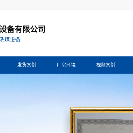
设备有限公司
洗煤设备
发货案例
厂房环境
视频案例