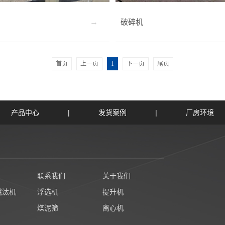
破碎机
首页
上一页
1
下一页
尾页
产品中心
|
发货案例
|
厂房环境
联系我们
关于我们
跳汰机
浮选机
提升机
煤泥筛
离心机