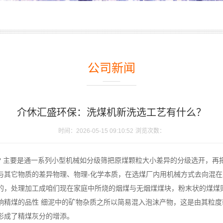
公司新闻
介休汇盛环保：洗煤机新洗选工艺有什么？
时间：2026-05-15 09:10:52
浏览次数：
? 主要是通一系列小型机械如分级筛把原煤颗粒大小差异的分级选开，再
与其它物质的差异物理、物理-化学本质，在选煤厂内用机械方式去向混
的，处理加工成咱们现在家庭中所烧的烟煤与无烟煤煤块，粉末状的煤煤
响精煤的品性 细泥中的矿物杂质之所以简易混入泡沫产物，这是由其粒
形成了精煤灰分的增添。