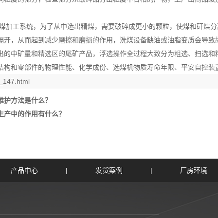
煤加工系统，为了从中选出精煤，需要破碎成更小的颗粒，使煤和矸煤分
隔开，从而起到减少磨擦和磨损的作用，洗煤设备缺油或油脂变质会导致
出的中矿量和精选区的尾矿产品，浮选操作全过程大致分为粗选、扫选和
结构和零部件的物理性能、化学成份、选煤机物质寿命年限、平安自控装
_147.html
维护方法是什么？
生产中的作用有什么？
产品中心
|
发货案例
|
厂房环境