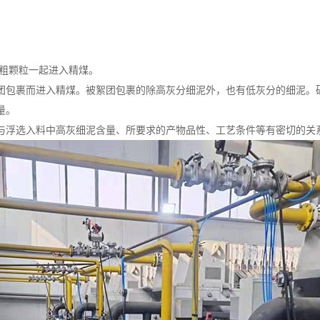
些粗颗粒一起进入精煤。
团包裹而进入精煤。被絮团包裹的除高灰分细泥外，也有低灰分的细泥。
量。
与浮选入料中高灰细泥含量、所要求的产物品性、工艺条件等有密切的关