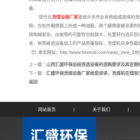
量。
现代化
洗煤设备厂家
是由许多作业系统组成连续的洗
用，在机件磨擦面上形成一种油膜，两个磨擦面被润滑剂
结构越复杂，出故障的可能性也就越大，处置好扫选区刮
求，依照被选设备加工的产品质量指标，洗煤机自身性能
本文网址：
http://www.hsxmsb.com/news_view_338
上一篇：
山西汇盛环保总结洗选设备的选购要求及其定期
下一篇：
汇盛环保洗煤设备厂家给您讲讲，洗煤机在煤炭
返回
网站首页
|
关于我们
|