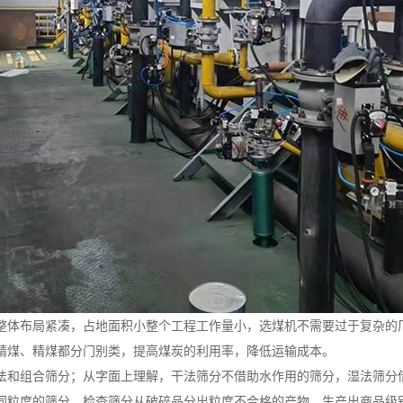
整体布局紧凑，占地面积小整个工程工作量小，选煤机不需要过于复杂的
精煤、精煤都分门别类，提高煤炭的利用率，降低运输成本。
法和组合筛分；从字面上理解，干法筛分不借助水作用的筛分，湿法筛分
同粒度的筛分，检查筛分从破碎品分出粒度不合格的产物，生产出商品级