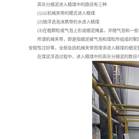
高灰分细泥进入精煤中的路径有三种:
(1)以机械夹带的模式进入精煤:
(2)随浮选泡沫携带的水进入精煤:
(3)在粗颗粒或气泡上形成细泥掩盖，并随气泡和一
所谓机械夹带，即是指细泥被气泡和煤粒所组成的絮
安稳性过好等，全部会因机械夹带而增添进入精煤的细泥
在煤泥浮选过程中，进入精煤中的高灰分细泥的数目