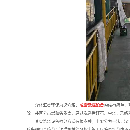
介休汇盛环保为您介绍：
成套
洗煤设备
的结构简单，
除，并区分出煤和劣质煤，经过洗选后矸石、中煤、乙级
其
实洗煤设备筛分方式有很多种，主要分为干法、湿
的串联组合筛分；洗煤机械筛分按步骤工序将原料分成不