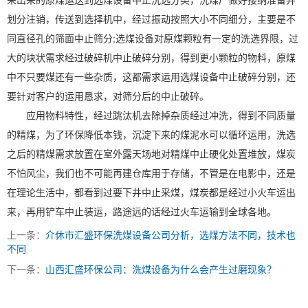
采出来的原煤运送到选煤设备中止洗选分类，洗煤厂做好接纳准备并
划分注销，传送到选择机中，经过振动按照大小不同细分，主要是不
同直径孔的筛面中止筛分;选煤设备对原煤颗粒有一定的洗选界限，过
大的块状需求经过破碎机中止破碎分别，得到更小颗粒的物料，原煤
中不只要煤还有一些杂质，这都需求运用选煤设备中止破碎分别，还
要针对客户的运用恳求，对筛分后的中止破碎。
应用物料特性，经过跳汰机去除掉杂质经过冲洗，得到不同质量
的精煤，为了环保降低本钱，沉淀下来的煤泥水可以循环运用，洗选
之后的精煤需求放置在室外露天场地对精煤中止硬化处置堆放，煤炭
不怕风尘，我们也不可能再建仓库用于存储，不管是在电影中，还是
在理论生活中，都看到过要下井中止采煤，煤炭都是经过小火车运出
来，再用铲车中止装运，路途远的话经过火车运输到全球各地。
上一条：
介休市汇盛环保洗煤设备公司分析，选煤方法不同，技术也
不同
下一条：
山西汇盛环保公司：洗煤设备为什么会产生过磨现象？