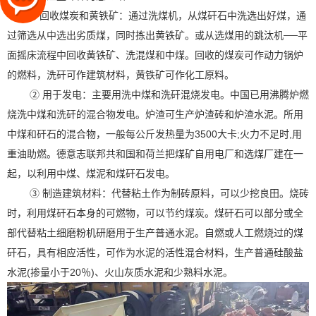
① 回收煤炭和黄铁矿：通过洗煤机，从煤矸石中洗选出好煤，通
过筛选从中选出劣质煤，同时拣出黄铁矿。或从选煤用的跳汰机──平
面摇床流程中回收黄铁矿、洗混煤和中煤。回收的煤炭可作动力锅炉
的燃料，洗矸可作建筑材料，黄铁矿可作化工原料。
② 用于发电：主要用洗中煤和洗矸混烧发电。中国已用沸腾炉燃
烧洗中煤和洗矸的混合物发电。炉渣可生产炉渣砖和炉渣水泥。所用
中煤和矸石的混合物，一般每公斤发热量为3500大卡;火力不足时,用
重油助燃。德意志联邦共和国和荷兰把煤矿自用电厂和选煤厂建在一
起，以利用中煤、煤泥和煤矸石发电。
③ 制造建筑材料：代替粘土作为制砖原料，可以少挖良田。烧砖
时，利用煤矸石本身的可燃物，可以节约煤炭。煤矸石可以部分或全
部代替粘土细磨粉机研磨用于生产普通水泥。自燃或人工燃烧过的煤
矸石，具有相应活性，可作为水泥的活性混合材料，生产普通硅酸盐
水泥(掺量小于20％)、火山灰质水泥和少熟料水泥。