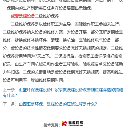
地是减少设备损坏，防患未然、增加设备使用期限，为进行到下一次
一保期内的生产制造每日任务在设备层面出示确保。
成套洗煤设备
二级维护保养
二级维护保养是以检修职工为主导，实际操作职工参加来进行。
二级维护保养纳入设备的维修方案，对设备开展一部分瓦解定期检查
维修，拆换或修补损坏件，清理、换机油、查验维修电气设备一部
分，使设备的技术性情况做到要求设备完好无损规范的规定。二级维
护保养常用時间为7天上下。 二保进行后，检修职工应详尽填好维修
纪录，由生产车间机械员和作业者工程验收，验收报告单交设备驱动
力科归档。二保的关键目地是使设备做到完好无损规范，提高和推进
设备可利用率，增加维修周期时间。
上一条：
汇盛环保洗煤设备厂家求教洗煤设备改善细粒煤浮选的措施
有什么？
下一条：
山西汇盛环保：洗煤设备的压滤过程是什么？
技术支持：