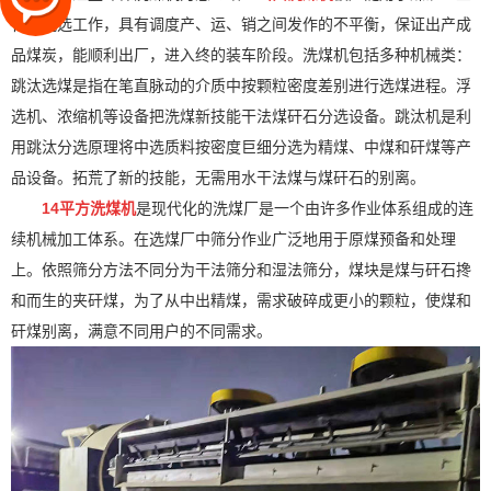
化的洗选工作，具有调度产、运、销之间发作的不平衡，保证出产成
品煤炭，能顺利出厂，进入终的装车阶段。洗煤机包括多种机械类：
跳汰选煤是指在笔直脉动的介质中按颗粒密度差别进行选煤进程。浮
选机、浓缩机等设备把洗煤新技能干法煤矸石分选设备。跳汰机是利
用跳汰分选原理将中选质料按密度巨细分选为精煤、中煤和矸煤等产
品设备。拓荒了新的技能，无需用水干法煤与煤矸石的别离。
14平方洗煤机
是现代化的洗煤厂是一个由许多作业体系组成的连
续机械加工体系。在选煤厂中筛分作业广泛地用于原煤预备和处理
上。依照筛分方法不同分为干法筛分和湿法筛分，煤块是煤与矸石搀
和而生的夹矸煤，为了从中出精煤，需求破碎成更小的颗粒，使煤和
矸煤别离，满意不同用户的不同需求。