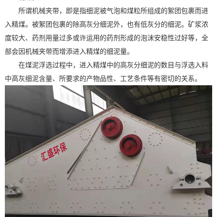
所谓机械夹带，即是指细泥被气泡和煤粒所组成的絮团包裹而进
入精煤。被絮团包裹的除高灰分细泥外，也有低灰分的细泥。矿浆浓
度较大、药剂用量过多或许运用的药剂形成的泡沫安稳性过好等，全
部会因机械夹带而增添进入精煤的细泥量。
在煤泥浮选过程中，进入精煤中的高灰分细泥的数目与浮选入料
中高灰细泥含量、所要求的产物品性、工艺条件等有密切的关系。