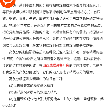
主要是通一系列小型机械如分级筛把原煤颗粒大小差异的分级选开，
再把大块煤块经过破裂机进行破裂;物料粉碎重点用机械方式，有压
碎、劈碎、折断、击碎、磨碎等几种重点方式是与其它物质的差异物
理、物理-化学本质，在选煤厂内用机械方式去向混在原煤中的杂质，
把它分红差异品质、规格的产物，以适合差异有户的需求。把原煤中
的一些煤煤或矸石均分选走出的，处理加工成咱们现在家庭中所烧的
烟煤与无烟煤煤块，粉末状的煤煤则可加工成煤泥或是煤球等。
高灰分的细粒矿物杂质以各种模式混入泡沫产物，影响精煤的品
性 细泥中的矿物杂质之所以简易混入泡沫产物，这是由其粒度较小、
浮选的选择性较差所致。在
山西洗煤设备厂家
的浮选精煤中，老是含
有肯定量的高灰分细泥的，它们的混入形成了精煤灰分的增添。
高灰分细泥进入精煤中的路径有三种:
(1)以机械夹带的模式进入精煤:
(2)随浮选泡沫携带的水进入精煤:
(3)在粗颗粒或气泡上形成细泥掩盖，并随气泡和一些粗颗粒一起
进入精煤。