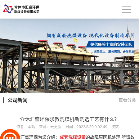
公司新闻
查看分类
介休汇盛环保求教洗煤机新洗选工艺有什么？
作者：
本站
来源：
云更新
时间：
2022/8/30 9:02:49
次数：
介休汇盛环保为您介绍：
成套
洗煤设备
的故障原因机处理:所谓故